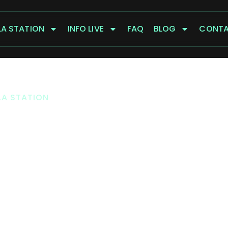
LA STATION
INFO LIVE
FAQ
BLOG
CONT
LA STATION
UX 2 ALPES :
 SHOPPING ET
 STATION