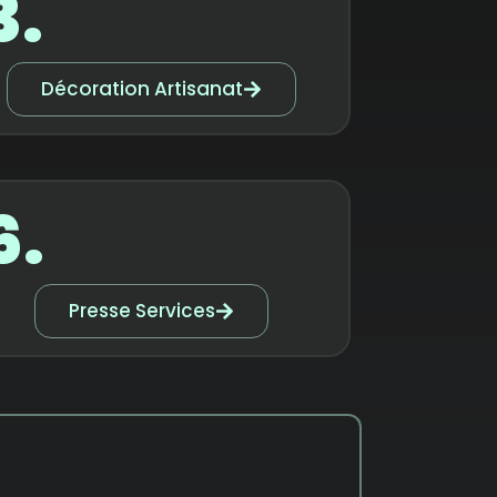
3.
Décoration Artisanat
6.
Presse Services