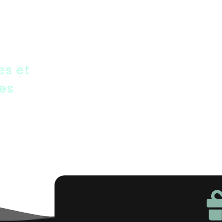
es et
es