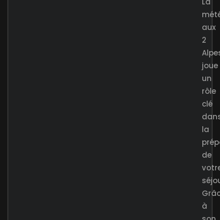
La
mét
aux
2
Alpe
joue
un
rôle
clé
dan
la
prép
de
votr
séjou
Grâ
à
son