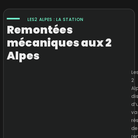
LES2 ALPES : LA STATION
Remontées
mécaniques aux 2
Alpes
Le
2
Al
di
d’
va
ré
de
re