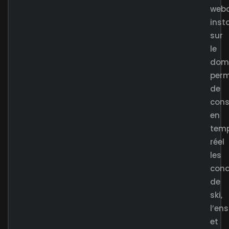
web
inst
sur
le
dom
perm
de
cons
en
tem
réel
les
cond
de
ski,
l’en
et