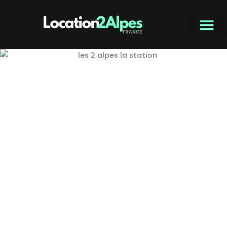
Aller
au
contenu
La station des 2 Alpes
: guide complet pour