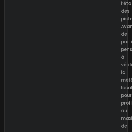
l’éta
des
piste
Ava
de
parti
pens
à
vérif
la
mét
loca
pour
profi
au
max
de