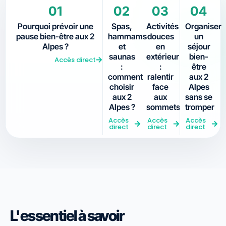
01
02
03
04
Pourquoi prévoir une
Spas,
Activités
Organiser
pause bien-être aux 2
hammams
douces
un
Alpes ?
et
en
séjour
saunas
extérieur
bien-
Accès direct
:
:
être
comment
ralentir
aux 2
choisir
face
Alpes
aux 2
aux
sans se
Alpes ?
sommets
tromper
Accès
Accès
Accès
direct
direct
direct
L'essentiel à savoir