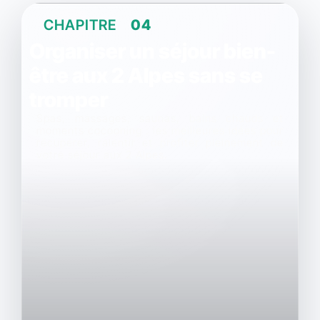
CHAPITRE
04
Organiser un séjour bien-
être aux 2 Alpes sans se
tromper
Spas, massages, saunas, bains chauds et
moments cocooning : les meilleures idées pour
récupérer, ralentir et profiter pleinement de
votre séjour aux 2 Alpes.