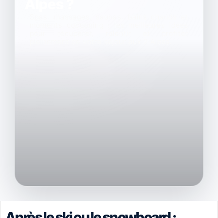
Alpes ?
Spas, massages, saunas, bains chauds et
moments cocooning : les meilleures idées
pour récupérer, ralentir et profiter
pleinement de votre séjour aux 2 Alpes.
Après le ski ou le snowboard :