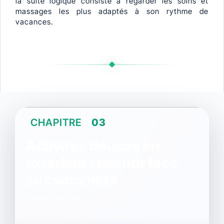
la suite logique consiste à regarder les soins et
massages les plus adaptés à son rythme de
vacances.
CHAPITRE
03
Activités douces en
extérieur : ralentir face
aux sommets
Spas, massages, saunas, bains chauds et
moments cocooning : les meilleures idées
pour récupérer, ralentir et profiter
pleinement de votre séjour aux 2 Alpes.