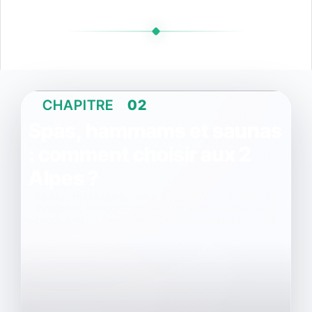
CHAPITRE
02
Spas, hammams et saunas
: comment choisir aux 2
Alpes ?
Spas, massages, saunas, bains chauds et
moments cocooning : les meilleures idées pour
récupérer, ralentir et profiter pleinement de
votre séjour aux 2 Alpes.