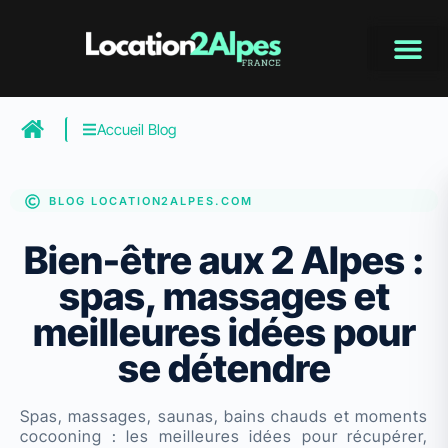
Aller
au
contenu
Accueil Blog
BLOG LOCATION2ALPES.COM
Bien-être aux 2 Alpes :
spas, massages et
meilleures idées pour
se détendre
Spas, massages, saunas, bains chauds et moments
cocooning : les meilleures idées pour récupérer,