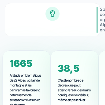
Sp
c
or
Al
en
1800
38,5
Altitude emblématique
des 2 Alpes, où l'air de
C’est le nombre de
montagne et les
degrés que peut
panoramas favorisent
atteindre l’eau des bains
naturellement la
nordiques en extérieur,
sensation d'évasion et
même en plein hiver.
de détente.