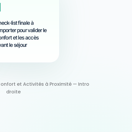
1
eck-list finale à
mporter pour valider le
onfort et les accès
vant le séjour