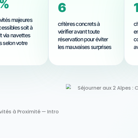
0%
6
ivités majeures
critères concrets à
ch
essibles soit à
vérifier avant toute
e
it via navettes
réservation pour éviter
c
s selon votre
les mauvaises surprises
a