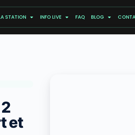
LA STATION
INFO LIVE
FAQ
BLOG
CONT
 2
t et