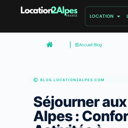
Aller
au
LOCATION
contenu
Accueil Blog
BLOG LOCATION2ALPES.COM
Séjourner aux
Alpes : Confor