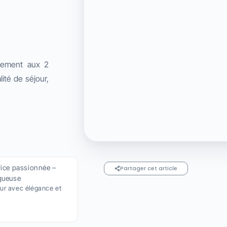
gement aux 2
lité de séjour,
rice passionnée –
Partager cet article
gueuse
jour avec élégance et