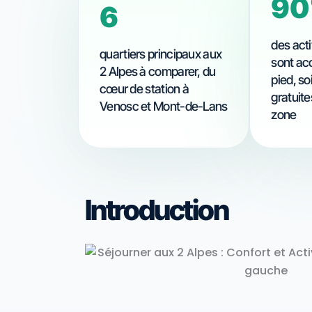
9
8
des act
quartiers principaux aux
sont acc
2 Alpes à comparer, du
pied, so
cœur de station à
gratuite
Venosc et Mont-de-Lans
zone
Introduction