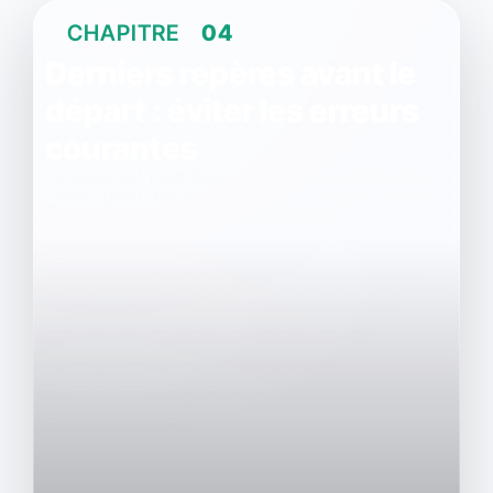
CHAPITRE
04
Derniers repères avant le
départ : éviter les erreurs
courantes
L'essentiel pour bien vivre l’été en altitude et
tirer parti de ce que les 2 Alpes offrent
vraiment une fois la neige fondue.