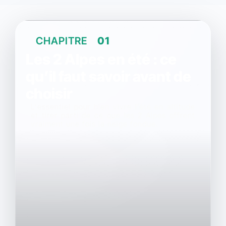
CHAPITRE
01
Les 2 Alpes en été : ce
qu’il faut savoir avant de
choisir
L'essentiel pour bien vivre l’été en altitude
et tirer parti de ce que les 2 Alpes offrent
vraiment une fois la neige fondue.