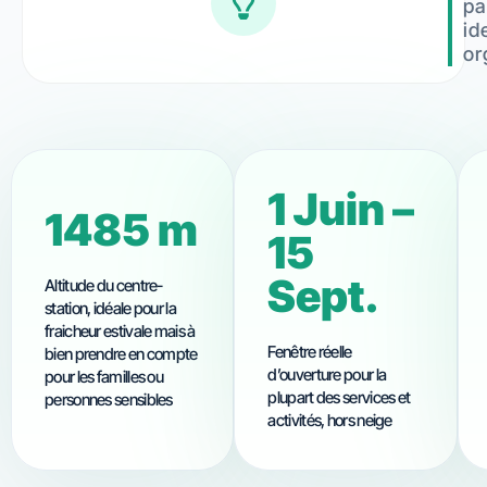
pa
id
or
1 Juin –
1650 m
15
Sept.
Altitude du centre-
station, idéale pour la
fraicheur estivale mais à
Fenêtre réelle
bien prendre en compte
d’ouverture pour la
pour les familles ou
plupart des services et
personnes sensibles
activités, hors neige