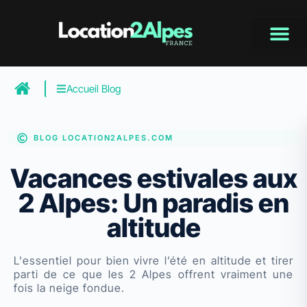
Aller
au
contenu
Accueil Blog
BLOG LOCATION2ALPES.COM
Vacances estivales aux
2 Alpes: Un paradis en
altitude
L'essentiel pour bien vivre l’été en altitude et tirer
parti de ce que les 2 Alpes offrent vraiment une
fois la neige fondue.