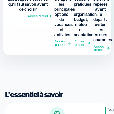
qu’il faut savoir avant
les
pratiques
repères
de choisir
principales
:
avant
options
organisation,
le
Accès direct
de
budget,
départ :
vacances
météo
éviter
et
et
les
activités
adaptation
erreurs
courantes
Accès
Accès
direct
direct
Accès
direct
L'essentiel à savoir
Va